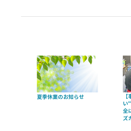
c
k
e
e
b
dI
o
n
o
k
【
夏季休業のお知らせ
い
全
ズ