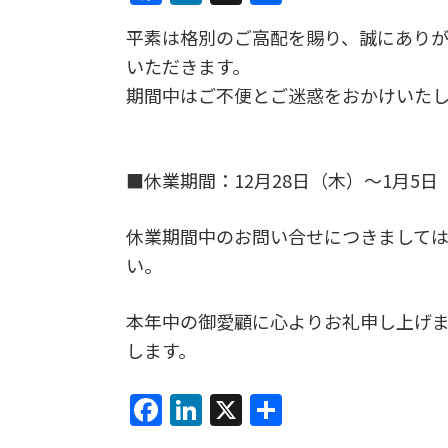
a
n
有
平素は格別のご高配を賜り、誠にあり
c
k
いただきます。
e
e
期間中はご不便とご迷惑をおかけいた
b
dI
o
n
o
■休業期間：12月28日（木）～1月5日
k
休業期間中のお問い合せにつきましては
い。
本年中の御愛顧に心よりお礼申し上げま
します。
F
Li
X
共
a
n
有