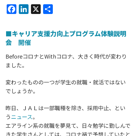
F
Li
X
共
a
n
有
c
k
■
キャリア支援力向上プログラム体験説明
e
e
会
開催
b
dI
o
n
BeforeコロナとWithコロナ、大きく時代が変わり
o
ました。
k
変わったものの一つが学生の就職・就活ではない
でしょうか。
昨日、ＪＡＬは一部職種を除き、採用中止、とい
う
ニュース
。
エアライン系の就職を夢見て、日々勉学に勤しんで
きた学生さんとしては、コロナ禍で予想していたと