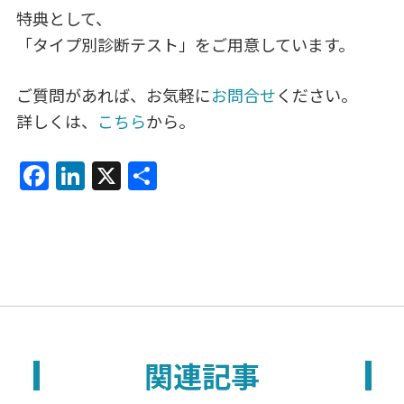
特典として、
「タイプ別診断テスト」をご用意しています。
ご質問があれば、お気軽に
お問合せ
ください。
詳しくは、
こちら
から。
F
Li
X
共
a
n
有
c
k
e
e
b
dI
o
n
o
関連記事
k