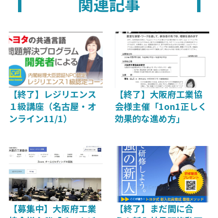
関連記事
k
【終了】レジリエンス
【終了】大阪府工業協
１級講座（名古屋・オ
会様主催「1on1正しく
ンライン11/1）
効果的な進め方」
【募集中】大阪府工業
【終了】まだ間に合