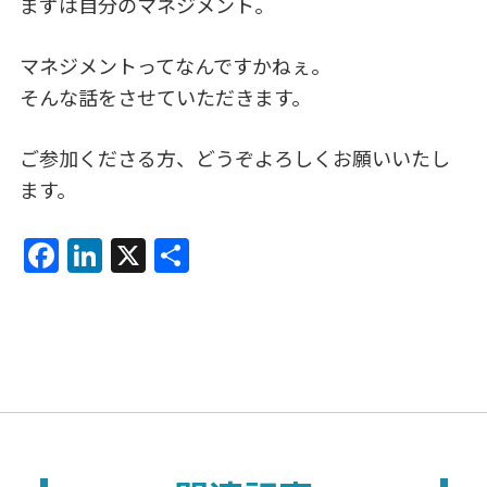
まずは自分のマネジメント。
マネジメントってなんですかねぇ。
そんな話をさせていただきます。
ご参加くださる方、どうぞよろしくお願いいたし
ます。
F
Li
X
共
a
n
有
c
k
e
e
b
dI
o
n
o