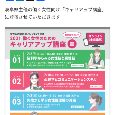
a
n
有
岐阜県主催の働く女性向け「キャリアップ講座」
c
k
に登壇させていただきます。
e
e
b
dI
o
n
o
k