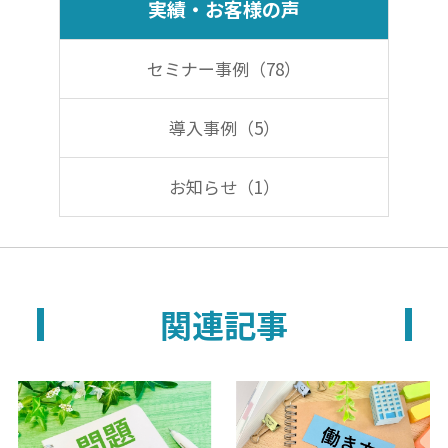
実績・お客様の声
o
n
o
セミナー事例（78）
k
導入事例（5）
お知らせ（1）
関連記事