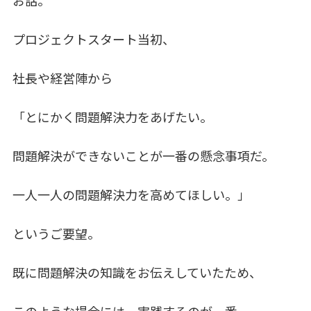
お話。
e
e
b
dI
プロジェクトスタート当初、
o
n
o
社長や経営陣から
k
「とにかく問題解決力をあげたい。
問題解決ができないことが一番の懸念事項だ。
一人一人の問題解決力を高めてほしい。」
というご要望。
既に問題解決の知識をお伝えしていたため、