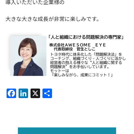
導入いただいた企業様の
大きな大きな成長が非常に楽しみです。
F
Li
X
共
a
n
有
c
k
e
e
b
dI