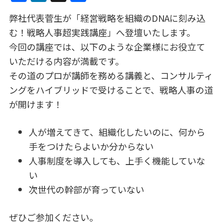
a
n
有
弊社代表菅生が「経営戦略を組織のDNAに刻み込
c
k
む！戦略人事超実践講座」へ登壇いたします。
e
e
今回の講座では、以下のような企業様にお役立て
b
dI
いただける内容が満載です。
o
n
その道のプロが講師を務める講義と、コンサルティ
o
ングをハイブリッドで受けることで、戦略人事の道
k
が開けます！
人が増えてきて、組織化したいのに、何から
手をつけたらよいか分からない
人事制度を導入しても、上手く機能していな
い
次世代の幹部が育っていない
ぜひご参加ください。