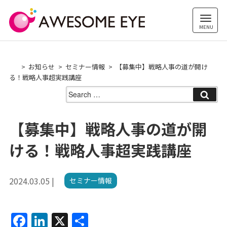
Skip
to
content
お知らせ
セミナー情報
【募集中】戦略人事の道が開け
る！戦略人事超実践講座
Search
for:
【募集中】戦略人事の道が開
ける！戦略人事超実践講座
2024.03.05 |
セミナー情報
F
Li
X
共