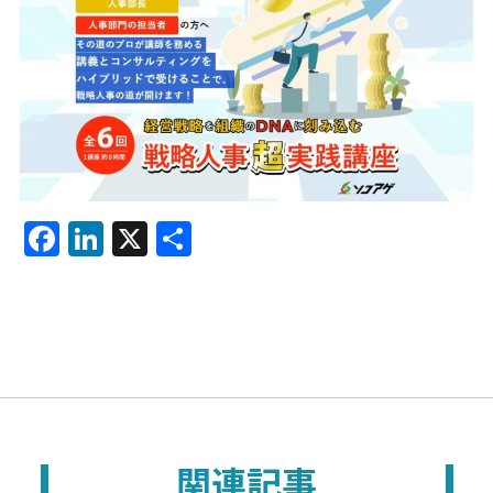
F
Li
X
共
a
n
有
c
k
e
e
b
dI
o
n
o
関連記事
k