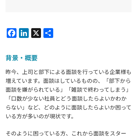
F
Li
X
共
a
n
有
c
k
背景・概要
e
e
b
dI
昨今、上司と部下による面談を行っている企業様も
o
n
増えています。面談はしているものの、「部下から
o
面談を嫌がられている」「雑談で終わってしまう」
「口数が少ない社員とどう面談したらよいかわか
k
らない」など、どのように面談したらよいか困って
いる方が多いのが現状です。
そのように困っている方、これから面談をスター