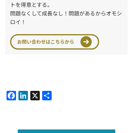
トを得意とする。
問題なくして成長なし！問題があるからオモシ
ロイ！
お問い合わせはこちらから
F
Li
X
共
a
n
有
c
k
e
e