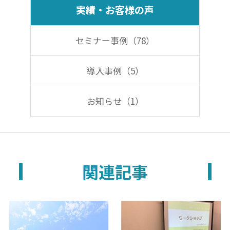
b
dI
実績・お客様の声
o
n
o
セミナー事例（78）
k
導入事例（5）
お知らせ（1）
関連記事