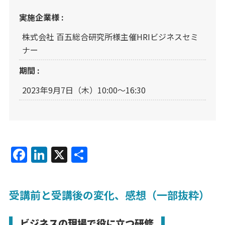
実施企業様 :
株式会社 百五総合研究所様主催HRIビジネスセミ
ナー
期間 :
2023年9月7日（木）10:00～16:30
F
Li
X
共
a
n
有
c
k
受講前と受講後の変化、感想（一部抜粋）
e
e
b
dI
ビジネスの現場で役に立つ研修