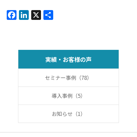
F
Li
X
共
a
n
有
c
k
e
e
b
dI
実績・お客様の声
o
n
o
セミナー事例（78）
k
導入事例（5）
お知らせ（1）