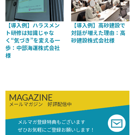
【導入例】ハラスメン
【導入例】高砂建設で
ト研修は知識じゃな
対話が増えた理由：高
く“気づき”を変える一
砂建設株式会社様
歩：中部海運株式会社
様
MAGAZINE
メールマガジン 好評配信中
メルマガ登録特典もございます
ぜひお気軽にご登録お願いします！