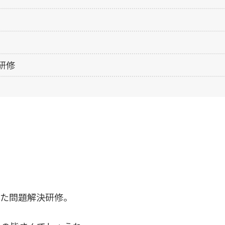
研修
った問題解決研修。
。