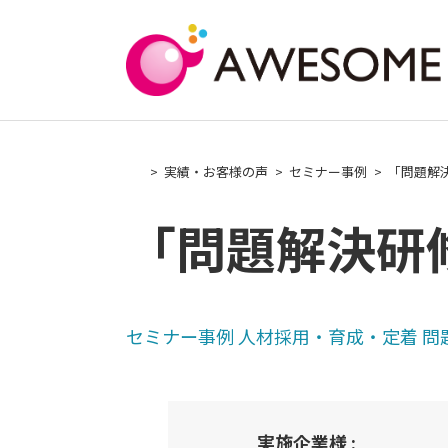
Skip
to
content
実績・お客様の声
セミナー事例
「問題解
「問題解決研
セミナー事例
人材採用・育成・定着
問
実施企業様 :