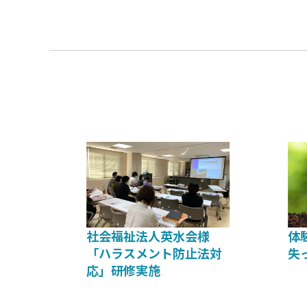
a
n
有
c
k
e
e
b
dI
o
n
o
k
社会福祉法人英水会様
体
「ハラスメント防止法対
失
応」研修実施