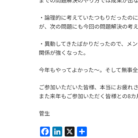
・論理的に考えていたつもりだったの
が、次の問題にも今回の問題解決の考
・異動してきたばかりだったので、メ
関係が強くなった。
今年もやってよかった～。そして無事
ご参加いただいた皆様、本当にお疲れ
また来年もご参加いただく皆様との8カ
菅生
F
Li
X
共