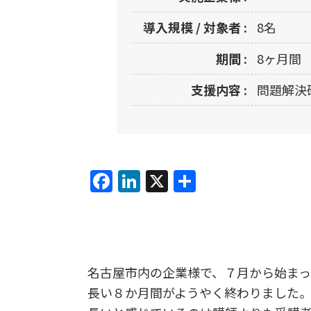
導入規模 / 対象者 :
8名
期間 :
8ヶ月間
支援内容 :
問題解決
F
Li
X
共
a
n
有
c
k
e
e
b
dI
名古屋市内の企業様で、７月から始ま
o
n
長い８か月間がようやく終わりました