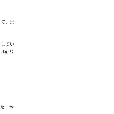
けて、ま
をしてい
響は計り
った。今