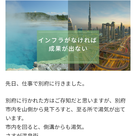
c
k
e
e
b
dI
o
n
o
k
先日、仕事で別府に行きました。
別府に行かれた方はご存知だと思いますが、別府
市内を山側から見下ろすと、至る所で湯気が出て
います。
市内を回ると、側溝からも湯気。
さすが温泉街。