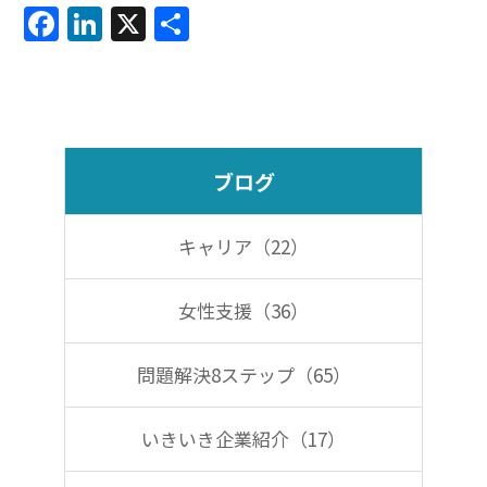
F
Li
X
共
a
n
有
c
k
e
e
b
dI
ブログ
o
n
o
キャリア（22）
k
女性支援（36）
問題解決8ステップ（65）
いきいき企業紹介（17）