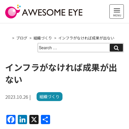
Skip
to
content
ブログ
組織づくり
インフラがなければ成果が出ない
Search
for:
インフラがなければ成果が出
ない
2023.10.26 |
組織づくり
F
Li
X
共
a
n
有