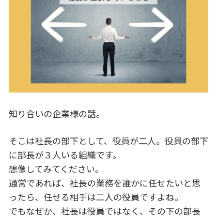
e
e
b
dI
o
n
o
k
知り合いの企業様の話。
そこは社長の部下として、役員が二人。役員の部下
に部長が３人いる組織です。
想像してみてください。
通常であれば、社長の業務を誰かに任せたいと思
ったら、任せる相手は二人の役員ですよね。
でもなぜか、社長は役員ではなく、その下の部長