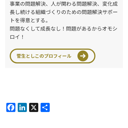
事業の問題解決、人が関わる問題解決、変化成
長し続ける組織づくりのための問題解決サポー
トを得意とする。
問題なくして成長なし！問題があるからオモシ
ロイ！
菅生としこのプロフィール
F
Li
X
共
a
n
有
c
k