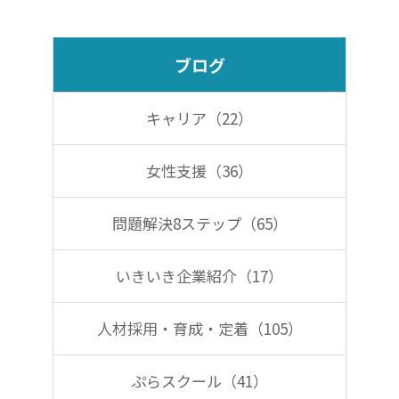
e
e
b
dI
ブログ
o
n
o
キャリア（22）
k
女性支援（36）
問題解決8ステップ（65）
いきいき企業紹介（17）
人材採用・育成・定着（105）
ぷらスクール（41）