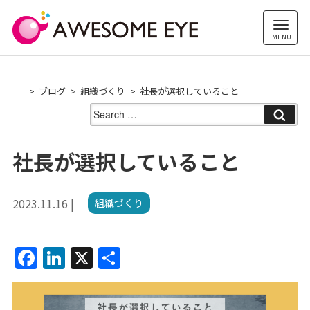
Skip
to
content
ブログ
組織づくり
社長が選択していること
Search
for:
社長が選択していること
2023.11.16 |
組織づくり
F
Li
X
共
a
n
有
c
k