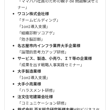
「ママパパ社員のための親子 de 問題解決セミ
ナー」
ワコン株式会社様
「チームビルディング」
「1on1導入支援」
「組織診断ソコアゲ」
「効き脳診断」
名古屋市内インフラ業界大手企業様
「論理的思考力アップ研修」
サービス、製造、小売り、ＩＴ等の企業様
「成果を出す戦略人事実践セミナー」
大手製造業様
「1on1導入支援」
大手小売業様
「ハラスメント研修」
注文住宅建築会社様
「コミュニケーション研修」
株式会社 百五総合研究所様主催
HRIビジネスセ