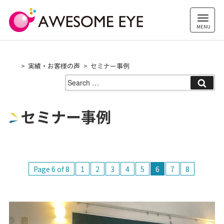
Skip
to
content
実績・お客様の声
セミナー事例
Search
for:
セミナー事例
Page 6 of 8
1
2
3
4
5
6
7
8