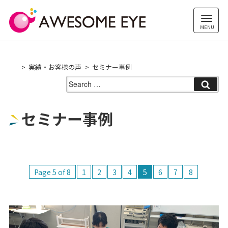
Skip
to
content
実績・お客様の声
セミナー事例
Search
for:
セミナー事例
Page 5 of 8
1
2
3
4
5
6
7
8