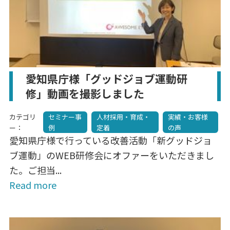
愛知県庁様「グッドジョブ運動研
修」動画を撮影しました
カテゴリ
セミナー事
人材採用・育成・
実績・お客様
ー：
例
定着
の声
愛知県庁様で行っている改善活動「新グッドジョ
ブ運動」のWEB研修会にオファーをいただきまし
た。ご担当...
Read more