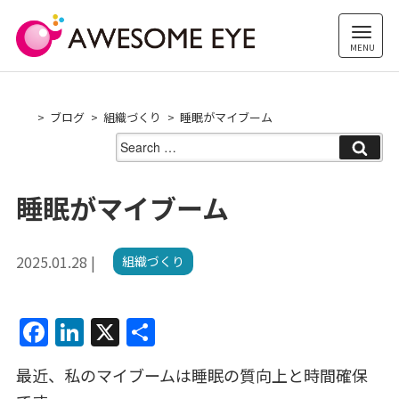
Skip
to
content
ブログ
組織づくり
睡眠がマイブーム
Search
for:
睡眠がマイブーム
2025.01.28 |
組織づくり
F
Li
X
共
a
n
有
最近、私のマイブームは睡眠の質向上と時間確保
c
k