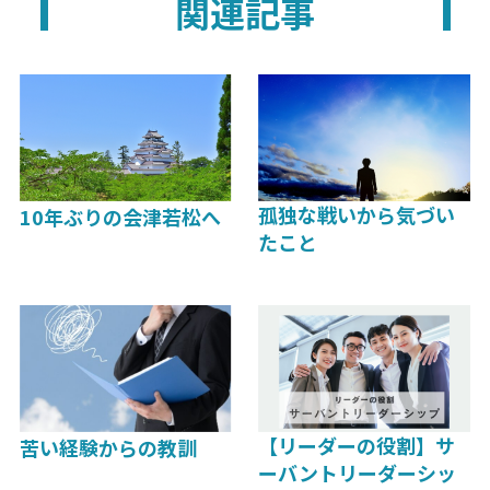
関連記事
孤独な戦いから気づい
10年ぶりの会津若松へ
たこと
【リーダーの役割】サ
苦い経験からの教訓
ーバントリーダーシッ