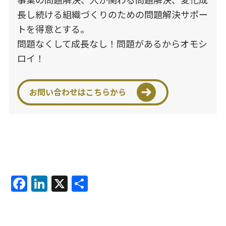
長し続ける組織づくりのための問題解決サポー
トを得意とする。
問題なくして成長なし！問題があるからオモシ
ロイ！
お問い合わせはこちらから
F
Li
X
共
a
n
有
c
k