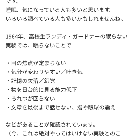
です。
e
e
睡眠、気になっている人も多いと思います。
b
dI
いろいろ調べている人も多いかもしれませんね。
o
n
o
1964年、高校生ランディ・ガードナーの眠らない
k
実験では、眠らないことで
・目の焦点が定まらない
・気分が変わりやすい／吐き気
・記憶の欠落／幻覚
・物を日台的に見る能力低下
・ろれつが回らない
・文章を最後まで話せない、指や眼球の震え
などがあることが確認されています。
（今、これは絶対やってはいけない実験とのこ