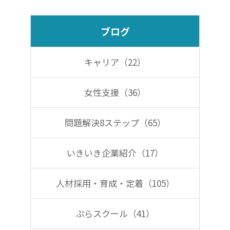
e
e
b
dI
ブログ
o
n
o
キャリア（22）
k
女性支援（36）
問題解決8ステップ（65）
いきいき企業紹介（17）
人材採用・育成・定着（105）
ぷらスクール（41）