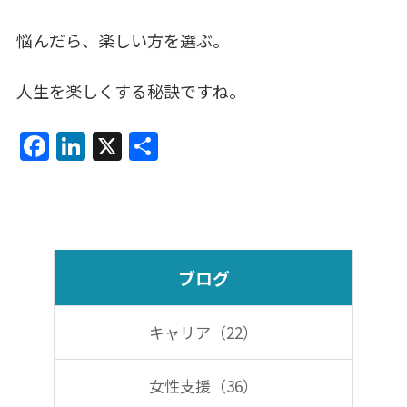
悩んだら、楽しい方を選ぶ。
人生を楽しくする秘訣ですね。
F
Li
X
共
a
n
有
c
k
e
e
b
dI
ブログ
o
n
o
キャリア（22）
k
女性支援（36）