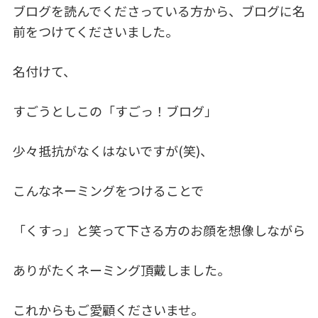
ブログを読んでくださっている方から、ブログに名
c
k
前をつけてくださいました。
e
e
b
dI
名付けて、
o
n
o
すごうとしこの「すごっ！ブログ」
k
少々抵抗がなくはないですが(笑)、
こんなネーミングをつけることで
「くすっ」と笑って下さる方のお顔を想像しながら
ありがたくネーミング頂戴しました。
これからもご愛顧くださいませ。