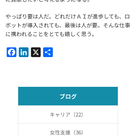
やっぱり要は人だ。どれだけＡＩが進歩しても、ロ
ボットが導入されても、最後は人が要。そんな仕事
に携われることをとても嬉しく思う。
F
Li
X
共
a
n
有
c
k
e
e
b
dI
ブログ
o
n
o
キャリア（22）
k
女性支援（36）