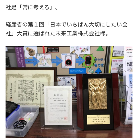
a
n
有
社是「常に考える」。
c
k
e
e
経産省の第１回「日本でいちばん大切にしたい会
b
dI
社」大賞に選ばれた未来工業株式会社様。
o
n
o
k