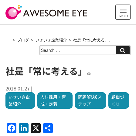
Skip
to
content
ブログ
いきいき企業紹介
社是「常に考える」。
Search
for:
社是「常に考える」。
2018.01.27 |
いきいき企
人材採用・育
問題解決8ス
組織づ
業紹介
成・定着
テップ
くり
F
Li
X
共